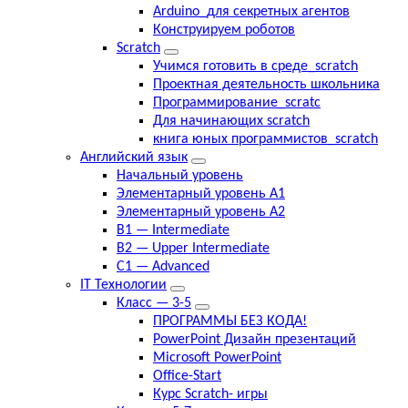
Arduino_для секретных агентов
Конструируем роботов
Scratch
Учимся готовить в среде_scratch
Проектная деятельность школьника
Программирование_scratc
Для начинающих scratch
книга юных программистов_scratch
Английский язык
Начальный уровень
Элементарный уровень А1
Элементарный уровень А2
B1 — Intermediate
B2 — Upper Intermediate
C1 — Advanced
IT Технологии
Класс — 3-5
ПРОГРАММЫ БЕЗ КОДА!
PowerPoint Дизайн презентаций
Microsoft PowerPoint
Office-Start
Курс Scratch- игры