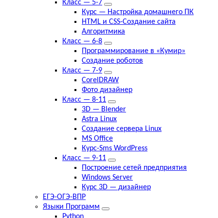
Класс — 5-7
Курс — Настройка домашнего ПК
HTML и CSS-Создание сайта
Алгоритмика
Класс — 6-8
Программирование в «Кумир»
Создание роботов
Класс — 7-9
CorelDRAW
Фото дизайнер
Класс — 8-11
3D — Blender
Astra Linux
Создание сервера Linux
MS Office
Курс-Sms WordPress
Класс — 9-11
Построение сетей предприятия
Windows Server
Курс 3D — дизайнер
ЕГЭ-ОГЭ-ВПР
Языки Программ
Python