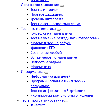
Уровень С1
Логическое мышление
Тест на интеллект
Проверь дедукцию.
Уровень интеллекта
Тест на логическое мышление
Тесты по математики
Головоломка математика
Тест на умение разгадывать головоломки
Математические ребусы
Уравнение ЕГЭ
Сравнение дробей
20 примеров по математике
Непростые задачи
Математика
Информатика
Информатика для детей
Программирование циклических
алгоритмов
Тест по информатике: Чертёжник
«Компьютерные» системы счисления
Тесты программирование
Java-тест