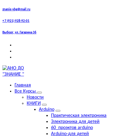
Перейти
znanie-vbg@mail.ru
к
+ 7 (921) 928-92-01
содержимому
Выборг, ул. Гагарина 36
выборг курсы,знание курсы английского , компьютерные
Главная
курсы, егэ, огэ , впр, английский, курсы , центр знание
Все Курсы
Новости
КНИГИ
Arduino
Практическая электроника
Электроника для детей
60_проэктов arduino
Arduino-для детей