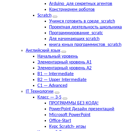
Arduino_для секретных агентов
Конструируем роботов
Scratch
Учимся готовить в среде_scratch
Проектная деятельность школьника
Программирование_scratc
Для начинающих scratch
книга юных программистов_scratch
Английский язык
Начальный уровень
Элементарный уровень А1
Элементарный уровень А2
B1 — Intermediate
B2 — Upper Intermediate
C1 — Advanced
IT Технологии
Класс — 3-5
ПРОГРАММЫ БЕЗ КОДА!
PowerPoint Дизайн презентаций
Microsoft PowerPoint
Office-Start
Курс Scratch- игры