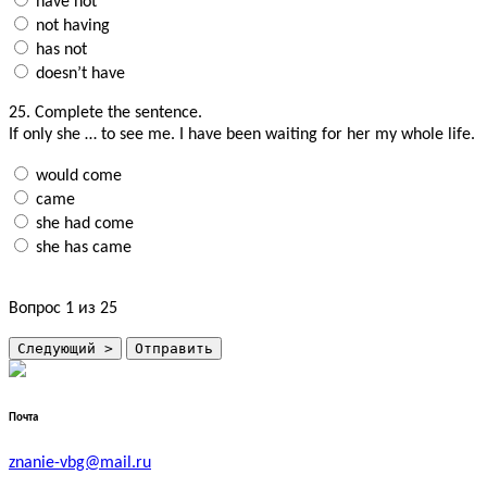
have not
not having
has not
doesn’t have
25.
Complete the sentence.
If only she … to see me. I have been waiting for her my whole life.
would come
came
she had come
she has came
Вопрос
1
из 25
Почта
znanie-vbg@mail.ru