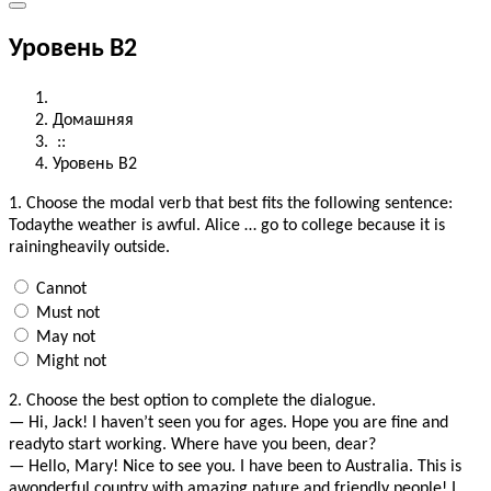
курсы, егэ, огэ , впр, английский, курсы , центр знание
Уровень В2
Домашняя
::
Уровень В2
1.
Choose the modal verb that best fits the following sentence:
Todaythe weather is awful. Alice … go to college because it is
rainingheavily outside.
Cannot
Must not
May not
Might not
2.
Choose the best option to complete the dialogue.
— Hi, Jack! I haven’t seen you for ages. Hope you are fine and
readyto start working. Where have you been, dear?
— Hello, Mary! Nice to see you. I have been to Australia. This is
awonderful country with amazing nature and friendly people! I