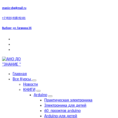
Перейти
znanie-vbg@mail.ru
к
+ 7 (921) 928-92-01
содержимому
Выборг, ул. Гагарина 36
выборг курсы,знание курсы английского , компьютерные
Главная
курсы, егэ, огэ , впр, английский, курсы , центр знание
Все Курсы
Новости
КНИГИ
Arduino
Практическая электроника
Электроника для детей
60_проэктов arduino
Arduino-для детей