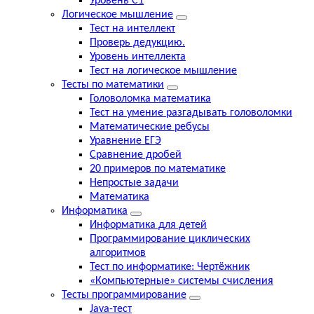
Уровень С1
Логическое мышление
Тест на интеллект
Проверь дедукцию.
Уровень интеллекта
Тест на логическое мышление
Тесты по математики
Головоломка математика
Тест на умение разгадывать головоломки
Математические ребусы
Уравнение ЕГЭ
Сравнение дробей
20 примеров по математике
Непростые задачи
Математика
Информатика
Информатика для детей
Программирование циклических
алгоритмов
Тест по информатике: Чертёжник
«Компьютерные» системы счисления
Тесты программирование
Java-тест