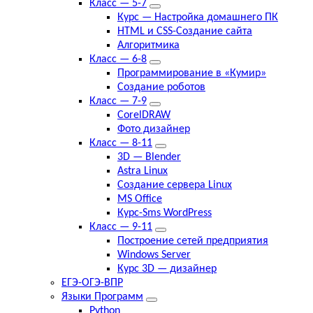
Класс — 5-7
Курс — Настройка домашнего ПК
HTML и CSS-Создание сайта
Алгоритмика
Класс — 6-8
Программирование в «Кумир»
Создание роботов
Класс — 7-9
CorelDRAW
Фото дизайнер
Класс — 8-11
3D — Blender
Astra Linux
Создание сервера Linux
MS Office
Курс-Sms WordPress
Класс — 9-11
Построение сетей предприятия
Windows Server
Курс 3D — дизайнер
ЕГЭ-ОГЭ-ВПР
Языки Программ
Python