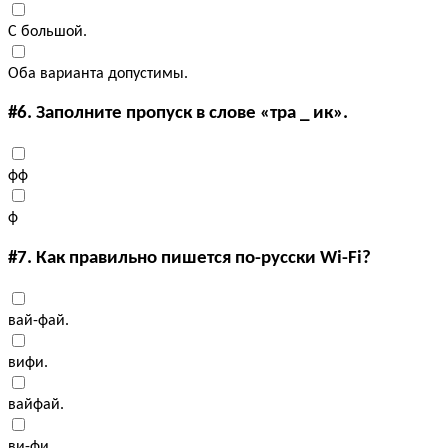
С большой.
Оба варианта допустимы.
#6.
Заполните пропуск в слове «тра _ ик».
фф
ф
#7.
Как правильно пишется по-русски Wi-Fi?
вай-фай.
вифи.
вайфай.
ви-фи