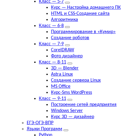
Класс — 5-7
Курс — Настройка домашнего ПК
HTML и CSS-Создание сайта
Алгоритмика
Класс — 6-8
Программирование в «Кумир»
Создание роботов
Класс — 7-9
CorelDRAW
Фото дизайнер
Класс — 8-11
3D — Blender
Astra Linux
Создание сервера Linux
MS Office
Курс-Sms WordPress
Класс — 9-11
Построение сетей предприятия
Windows Server
Курс 3D — дизайнер
ЕГЭ-ОГЭ-ВПР
Языки Программ
Python