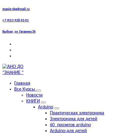
Перейти
znanie-vbg@mail.ru
к
+ 7 (921) 928-92-01
содержимому
Выборг, ул. Гагарина 36
выборг курсы,знание курсы английского , компьютерные
Главная
курсы, егэ, огэ , впр, английский, курсы , центр знание
Все Курсы
Новости
КНИГИ
Arduino
Практическая электроника
Электроника для детей
60_проэктов arduino
Arduino-для детей