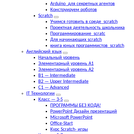
Arduino_для секретных агентов
Конструируем роботов
Scratch
Учимся готовить в среде_scratch
Проектная деятельность школьника
Программирование_scratc
Для начинающих scratch
книга юных программистов_scratch
Английский язык
Начальный уровень
Элементарный уровень А1
Элементарный уровень А2
B1 — Intermediate
B2 — Upper Intermediate
C1 — Advanced
IT Технологии
Класс — 3-5
ПРОГРАММЫ БЕЗ КОДА!
PowerPoint Дизайн презентаций
Microsoft PowerPoint
Office-Start
Курс Scratch- игры