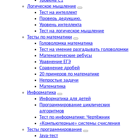
Уровень С1
Логическое мышление
Тест на интеллект
Проверь дедукцию.
Уровень интеллекта
Тест на логическое мышление
Тесты по математики
Головоломка математика
Тест на умение разгадывать головоломки
Математические ребусы
Уравнение ЕГЭ
Сравнение дробей
20 примеров по математике
Непростые задачи
Математика
Информатика
Информатика для детей
Программирование циклических
алгоритмов
Тест по информатике: Чертёжник
«Компьютерные» системы счисления
Тесты программирование
Java-тест